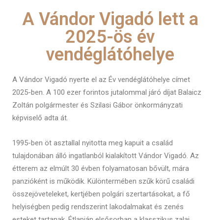
A Vándor Vigadó lett a
2025-ös év
vendéglátóhelye
A Vándor Vigadó nyerte el az Év vendéglátóhelye címet
2025-ben. A 100 ezer forintos jutalommal járó díjat Balaicz
Zoltán polgármester és Szilasi Gábor önkormányzati
képviselő adta át.
1995-ben öt asztallal nyitotta meg kapuit a család
tulajdonában álló ingatlanból kialakított Vándor Vigadó. Az
étterem az elmúlt 30 évben folyamatosan bővült, mára
panzióként is működik. Különtermében szűk körű családi
összejöveteleket, kertjében polgári szertartásokat, a fő
helyiségben pedig rendszerint lakodalmakat és zenés
esteket tartanak. Étlapján elsősorban a klasszikus zalai