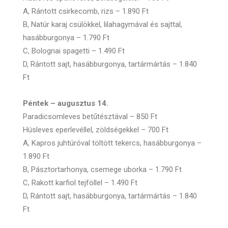
A, Rántott csirkecomb, rizs – 1.890 Ft
B, Natúr karaj csülökkel, lilahagymával és sajttal,
hasábburgonya – 1.790 Ft
C, Bolognai spagetti – 1.490 Ft
D, Rántott sajt, hasábburgonya, tartármártás – 1.840
Ft
Péntek – augusztus 14.
Paradicsomleves betűtésztával – 850 Ft
Húsleves eperlevéllel, zöldségekkel – 700 Ft
A, Kapros juhtúróval töltött tekercs, hasábburgonya –
1.890 Ft
B, Pásztortarhonya, csemege uborka – 1.790 Ft
C, Rakott karfiol tejföllel – 1.490 Ft
D, Rántott sajt, hasábburgonya, tartármártás – 1.840
Ft