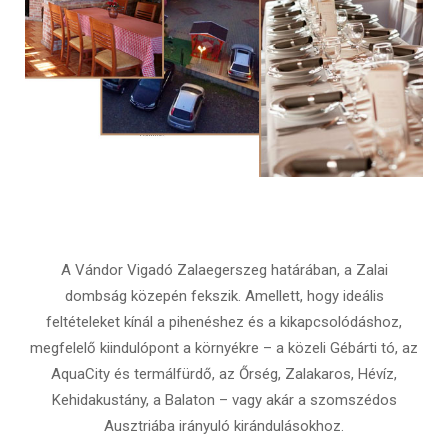
A Vándor Vigadó Zalaegerszeg határában, a Zalai
dombság közepén fekszik. Amellett, hogy ideális
feltételeket kínál a pihenéshez és a kikapcsolódáshoz,
megfelelő kiindulópont a környékre – a közeli Gébárti tó, az
AquaCity és termálfürdő, az Őrség, Zalakaros, Hévíz,
Kehidakustány, a Balaton – vagy akár a szomszédos
Ausztriába irányuló kirándulásokhoz.