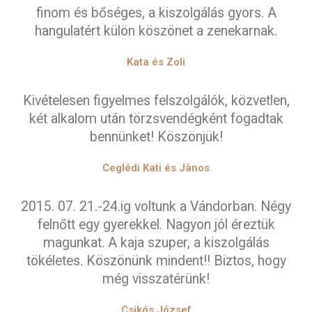
finom és bőséges, a kiszolgálás gyors. A
hangulatért külön köszönet a zenekarnak.
Kata és Zoli
Kivételesen figyelmes felszolgálók, közvetlen,
két alkalom után törzsvendégként fogadtak
bennünket! Köszönjük!
Ceglédi Kati és Jànos
2015. 07. 21.-24.ig voltunk a Vándorban. Négy
felnőtt egy gyerekkel. Nagyon jól éreztük
magunkat. A kaja szuper, a kiszolgálás
tökéletes. Köszönünk mindent!! Biztos, hogy
még visszatérünk!
Csikós József