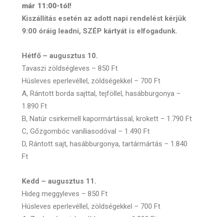
már 11:00-tól!
Kiszállítás esetén az adott napi rendelést kérjük
9:00 óráig leadni, SZÉP kártyát is elfogadunk.
Hétfő – augusztus 10.
Tavaszi zöldségleves – 850 Ft
Húsleves eperlevéllel, zöldségekkel – 700 Ft
A, Rántott borda sajttal, tejföllel, hasábburgonya –
1.890 Ft
B, Natúr csirkemell kapormártással, krokett – 1.790 Ft
C, Gőzgombóc vaníliasodóval – 1.490 Ft
D, Rántott sajt, hasábburgonya, tartármártás – 1.840
Ft
Kedd – augusztus 11.
Hideg meggyleves – 850 Ft
Húsleves eperlevéllel, zöldségekkel – 700 Ft