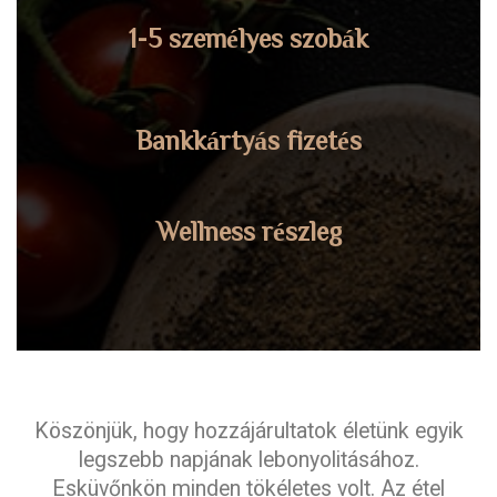
1-5 személyes szobák
Bankkártyás fizetés
Wellness részleg
Köszönjük, hogy hozzájárultatok életünk egyik
legszebb napjának lebonyolitásához.
Esküvőnkön minden tökéletes volt. Az étel