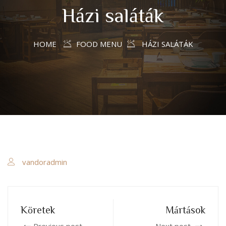
Házi saláták
HOME
FOOD MENU
HÁZI SALÁTÁK
vandoradmin
Köretek
Mártások